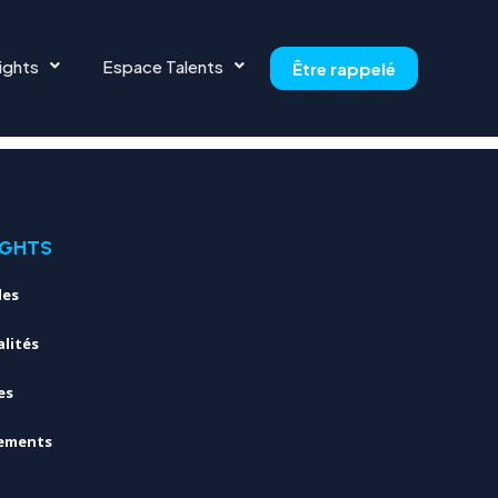
ights
Espace Talents
Être rappelé
IGHTS
les
lités
es
ements