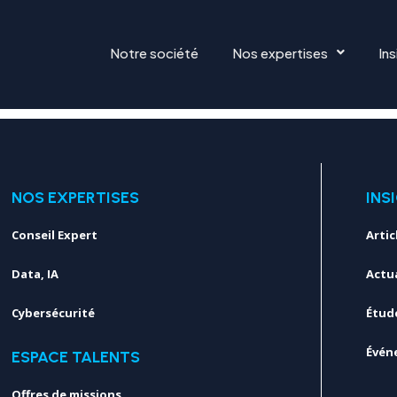
TEST
Notre société
Nos expertises
Ins
NOS EXPERTISES
INS
Conseil Expert
Artic
Data, IA
Actua
Cybersécurité
Étud
Évén
ESPACE TALENTS
Offres de missions