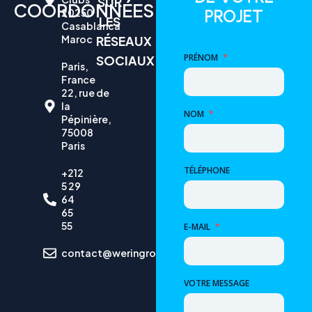
SUR
COORDONNÉES
PROJET
20250
LES
Casablanca
Maroc
RÉSEAUX
PRÉNOM
*
SOCIAUX
Paris,
France
22, rue de
la
NOM
*
Pépinière,
75008
Paris
TÉLÉPHONE
+212
5 29
64
65
55
E-MAIL
*
contact@weringroup.ma
VOTRE MESSAGE