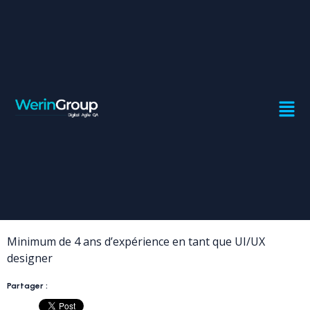
UI/UX DESIGNER SENIOR
Contrat:
Freelance
Ville:
Casablanca
Profil recherché
Minimum de 4 ans d’expérience en tant que UI/UX
designer
Partager :