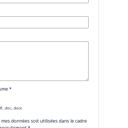
sume
*
f, .doc, .docx
 mes données soit utilisées dans le cadre
 recrutement
*