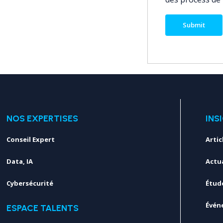
NOS EXPERTISES
INS
Conseil Expert
Artic
Data, IA
Actua
Cybersécurité
Étud
Évén
ESPACE TALENTS