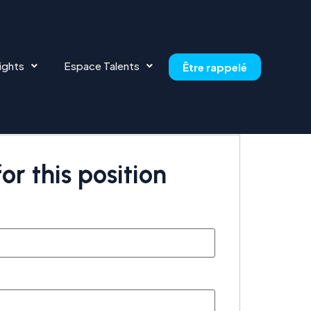
ights
Espace Talents
Être rappelé
or this position