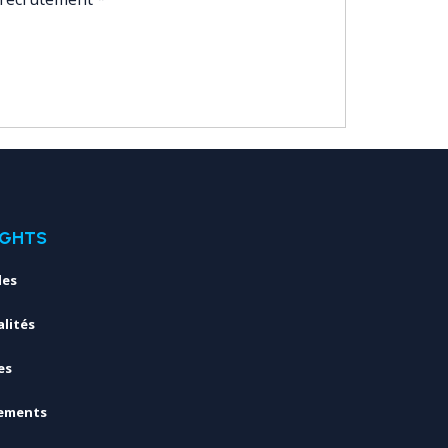
IGHTS
les
lités
es
ements