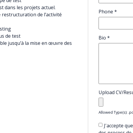
ipe de test
st dans les projets actuel.
Phone
*
estructuration de l’activité
esting
us de test
Bio
*
able jusqu’à la mise en œuvre des
Upload CV/Re
Allowed Type(s): .pd
J'accepte que
des process de