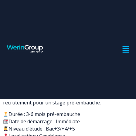
STAGE EN SOURCING ET
RECRUTEMENT
Contrat:
Stage
Ville:
Casablanca
Werin Group accueille des stagiaires sourcing et
recrutement pour un stage pré-embauche.
Durée : 3-6 mois pré-embauche
Date de démarrage : Immédiate
Niveau d’étude : Bac+3/+4/+5