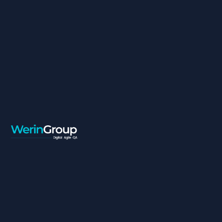
RESPONSABLE SEO ET
TRACKING
Contrat:
Freelance
Ville:
Casablanca
Dimensions du
poste :
 Mesurer l’impact de l’ensemble des actions marketing