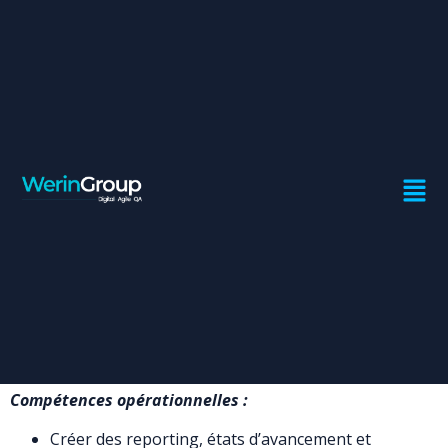
PMO STRATÉGIQUE /
OPÉRATIONNEL
Contrat:
Freelance
Ville:
Casablanca
La mission vise le pilotage, le reporting et le suivi du
portefeuille projet en tant que Directeur de projets
stratégiques / Opérationnel / PMO.
Compétences opérationnelles :
Créer des reporting, états d’avancement et