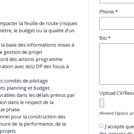
Phone
*
mpacter la feuille de route (risques
ètre, le budget ou la qualité d’un
Bio
*
la base des informations mises à
de gestion de projet
 bord des actions programme
ation avec le(s) DP des focus à
s comités de pilotage
ets planning et budget
Upload CV/Re
vrables dans les délais prévus par
on dans le respect de la
que phase
Allowed Type(s): .pd
nel pour la construction des
sure de la performance, de la
J'accepte que
 projets
des process de