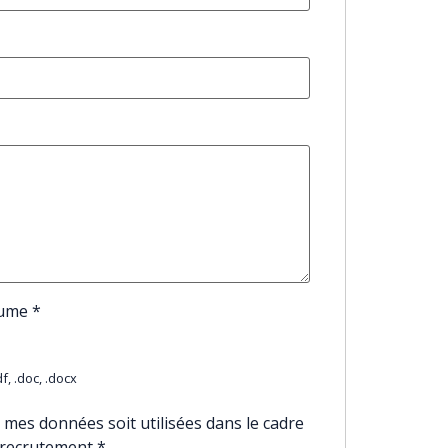
sume
*
f, .doc, .docx
 mes données soit utilisées dans le cadre
 recrutement
*