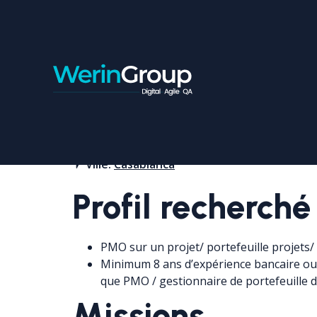
PMO PROJETS BANCAI
Contrat:
Freelance
Ville:
Casablanca
Profil recherché
PMO sur un projet/ portefeuille projets/
Minimum 8 ans d’expérience bancaire ou 
que PMO / gestionnaire de portefeuille d
Missions