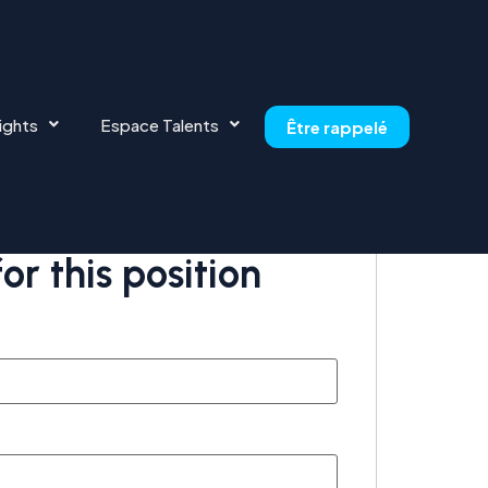
ights
Espace Talents
Être rappelé
or this position