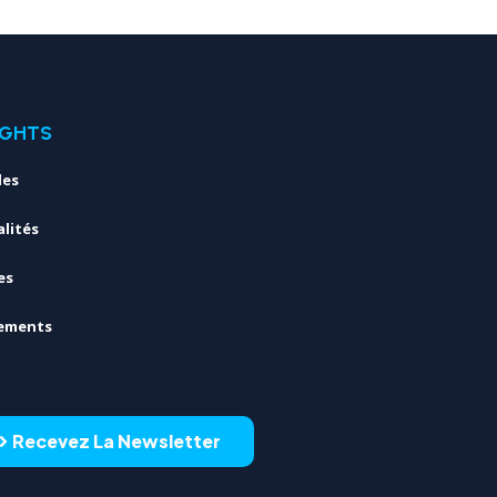
IGHTS
les
lités
es
ements
Recevez La Newsletter