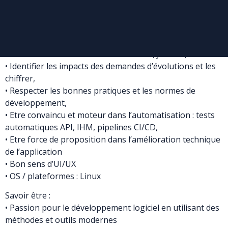
typescript, HTML5, CSS3, JSON),
• Connaissance des outils : Junit/ Mockito Maven, Jenkins,
Sonar, Soap UI, Postman, Ansible,
• Expérience dans la mise en place / évolution d’API REST,
• Connaissance des outils de CI/CD : Git, Jenkins,
• Identifier les impacts des demandes d’évolutions et les
chiffrer,
• Respecter les bonnes pratiques et les normes de
développement,
• Etre convaincu et moteur dans l’automatisation : tests
automatiques API, IHM, pipelines CI/CD,
• Etre force de proposition dans l’amélioration technique
de l’application
• Bon sens d’UI/UX
• OS / plateformes : Linux
Savoir être :
• Passion pour le développement logiciel en utilisant des
méthodes et outils modernes