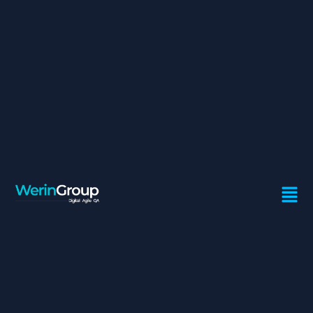
INGÉNIEUR LOGICIEL FULL
STACK JAVA/ ANGULAR
Contrat:
Freelance
Ville:
Rabat
EXPERTISE TECHNIQUE ET/OU METIER :
Nécessaire
• Expérience de 3 ans minimum en tant que Développeur
Java Full Stack,
• Connaissance des technologies back-end (Java / Spring,
Hibernate, SQL) et front-end (Angular, Javascript,