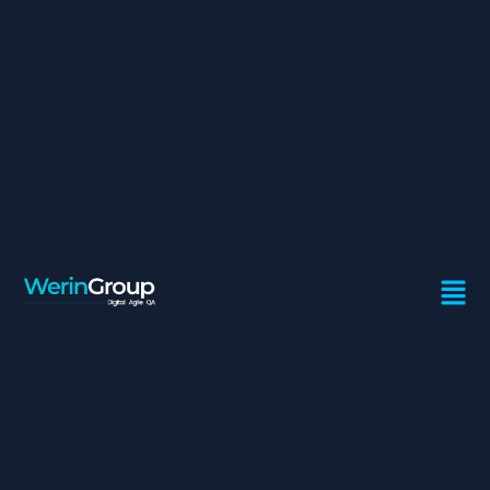
EXPERTS RÉSEAUX ET
TÉLÉCOMS
Contrat:
Freelance
Ville:
Casablanca
Dans le département Hébergement et Connectivité
(Infra & Prod/ HCS), le poste consiste à assurer les
missions d’expertise Réseaux et Telecom au sein de
l’équipe.
Missions Principales :