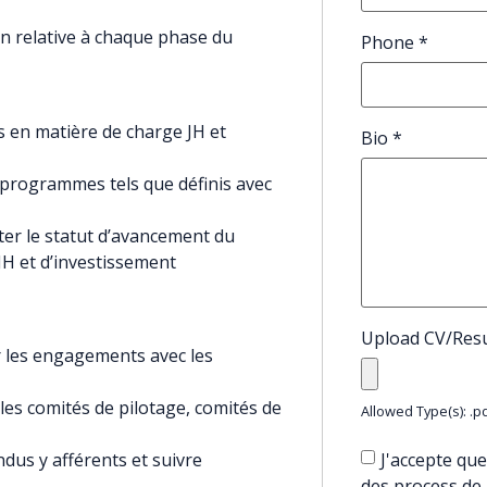
n relative à chaque phase du
Phone
*
 en matière de charge JH et
Bio
*
s programmes tels que définis avec
nter le statut d’avancement du
H et d’investissement
Upload CV/Re
r les engagements avec les
les comités de pilotage, comités de
Allowed Type(s): .pd
J'accepte que
dus y afférents et suivre
des process de