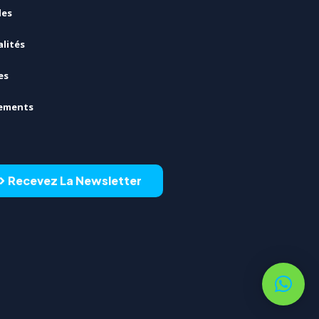
les
lités
es
ements
Recevez La Newsletter