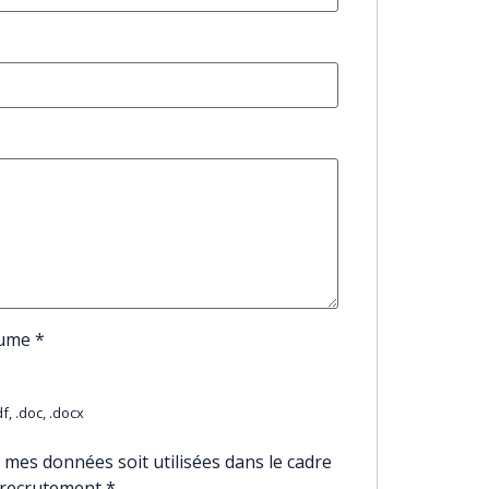
sume
*
f, .doc, .docx
 mes données soit utilisées dans le cadre
 recrutement
*