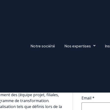
ME
Notre société
Nos expertises
Ins
Apply f
Full Name
*
e conduite de changement relative à
nt des (équipe projet, filiales,
Email
*
rogramme de transformation.
lisation tels que définis lors de la