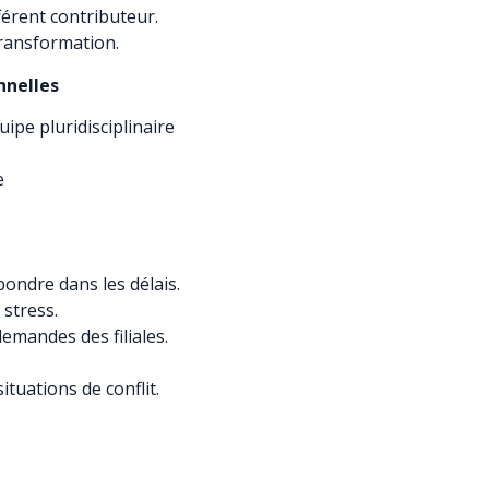
férent contributeur.
transformation.
nelles
uipe pluridisciplinaire
e
épondre dans les délais.
 stress.
demandes des filiales.
ituations de conflit.