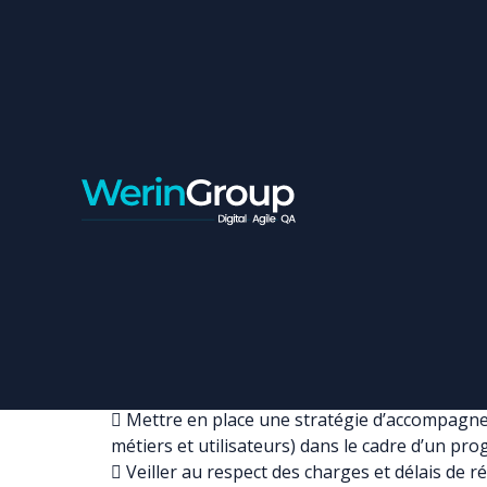
DIRECTEUR PROGRAM
Contrat:
Freelance
Ville:
Casablanca
Missions principales
Stratégie
 Etudier, proposer et piloter une stratégie d
un programme pluriannuel et multi-site.
 Mettre en place une stratégie d’accompagneme
métiers et utilisateurs) dans le cadre d’un p
 Veiller au respect des charges et délais de réa