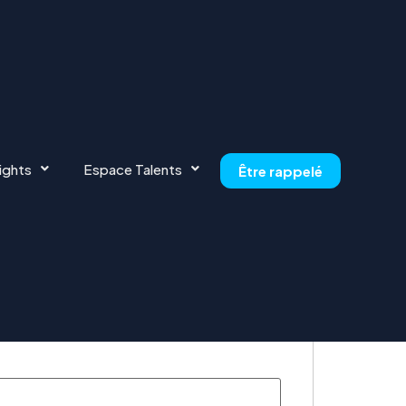
ights
Espace Talents
Être rappelé
or this position