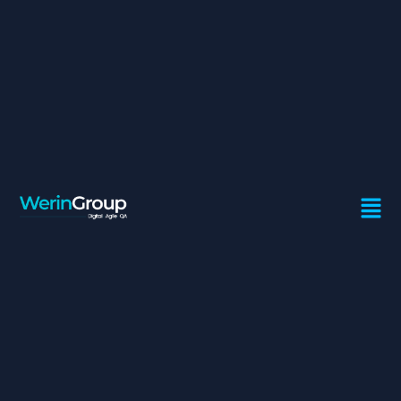
DIRECTEUR DE
PROGRAMME
Contrat:
Freelance
Ville:
Casablanca
Afin d’accompagnera notre partenaire dans la refonte de
son outil Back Office dans son acquisition d’un nouvel
outil de Gestion, nous souhaitons avoir un Directeur de
programme qui va piloter le programme de
transformation “Back Office”, aussi bien dans ses
aspects de planification (suivi et respect des jalons), que