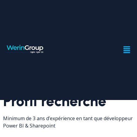
DÉVELOPPEUR POWER BI &
SHAREPOINT
Contrat:
Freelance
Ville:
Casablanca
Profil recherché
Minimum de 3 ans d’expérience en tant que développeur
Power BI & Sharepoint