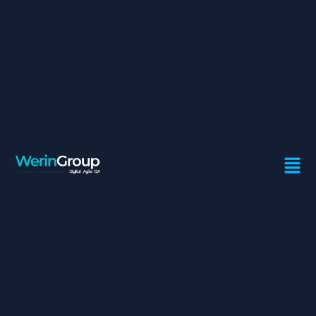
DÉVELOPPEUR FULL-STACK
Contrat:
Freelance
Ville:
Casablanca
Missions
Contribuer à la vie de l’équipe, dans un cadre agile.
Réaliser des livrables de qualité (participer aux
cadrages, aux développements, à l’automatisation
des tests et aux tests du produit).
Prendre en charge le développement et