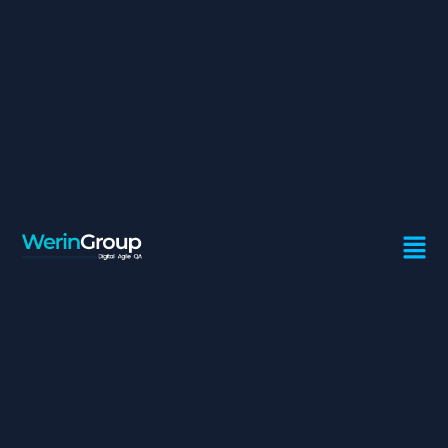
DÉVELOPPEUR CONFIRMÉ
FULL STACK (JAVA/J2EE –
ANGULAR/REACT)
Contrat:
Freelance
Ville:
Casablanca
Missions
Contribuer à la vie de l’équipe, dans un cadre agile