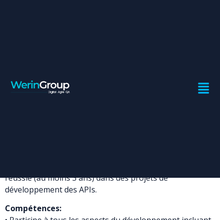
DÉVELOPPEUR API JAVA
J2EE
Contrat:
Freelance
Ville:
Casablanca
Profil recherché:
Développeur Java/J2ee Back End ayant une expérience
réussie (au moins 3 ans) dans des projets de
développement des APIs.
Compétences: