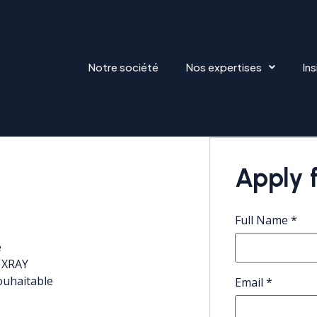
Notre société
Nos expertises
Ins
R MAINFRAME
Apply f
Full Name
*
e
 XRAY
ouhaitable
Email
*