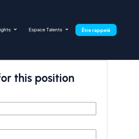
ights
Espace Talents
Être rappelé
or this position