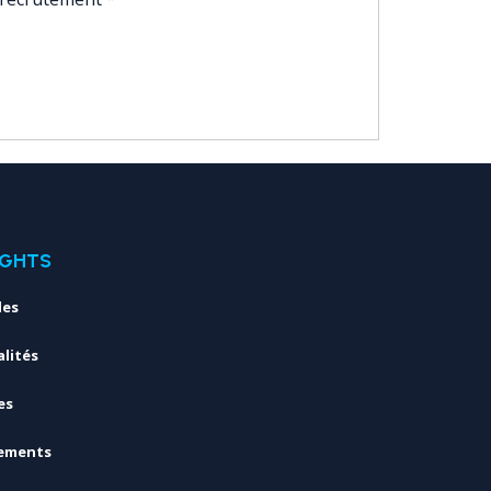
IGHTS
les
lités
es
ements