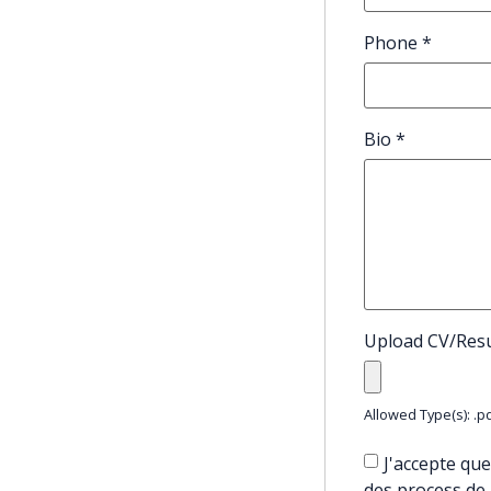
Phone
*
Bio
*
Upload CV/Re
Allowed Type(s): .pd
J'accepte que
des process de