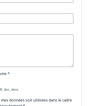
sume
*
f, .doc, .docx
 mes données soit utilisées dans le cadre
 recrutement
*