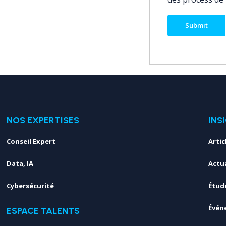
NOS EXPERTISES
INS
Conseil Expert
Artic
Data, IA
Actua
Cybersécurité
Étud
Évén
ESPACE TALENTS