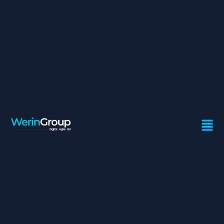
CONSULTANT TEST
Contrat:
Freelance
Ville:
Casablanca
Spécialité:
Test
Missions :
Vous travaillerez au sein d’une équipe située à
Casablanca, pour répondre aux besoins de maintenance
de l’application, vous serez également amenés à
répondre à des besoins d’évolutions techniques, dans un
contexte exigeant en termes de performance et de
disponibilité.