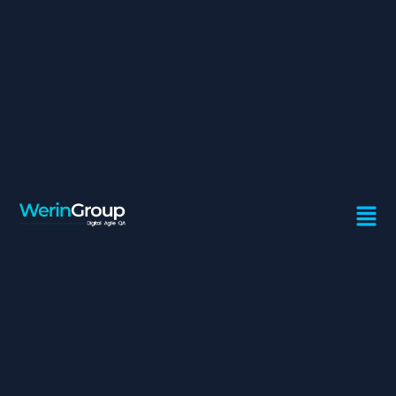
CONSULTANT SYSTÈME ET
SÉCURITÉ
Contrat:
Freelance
Ville:
Casablanca
Spécialité:
Sécurité
Missions :
 Concevoir, déployer des solutions avancées de
cybersécurité et optimiser des architectures réseau
sécurisées (SIEM, EDR, IAM/PAM, SD-WAN, SASE, VPN,
ZTNA, Firewalls, etc.).