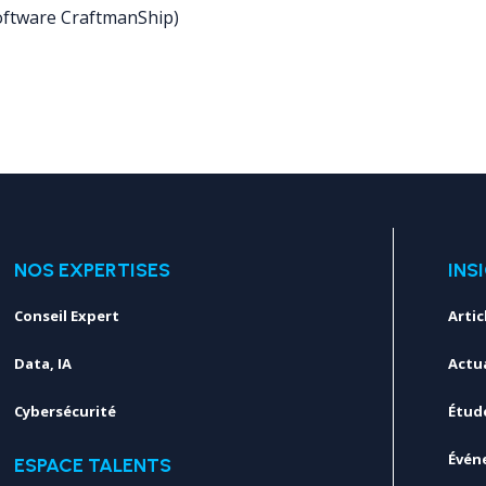
Software CraftmanShip)
NOS EXPERTISES
INS
Conseil Expert
Artic
Data, IA
Actua
Cybersécurité
Étud
Évén
ESPACE TALENTS