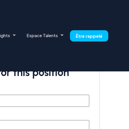
ights
Espace Talents
Être rappelé
or this position