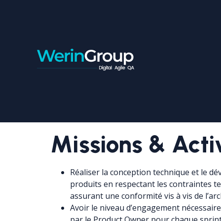
CONSULTANT MOBILE 
Contrat:
Freelance
Ville:
Casablanca
Missions & Acti
Réaliser la conception technique et le 
produits en respectant les contraintes te
assurant une conformité vis à vis de l’arch
Avoir le niveau d’engagement nécessaire p
par le Product Owner pour chaque sprin