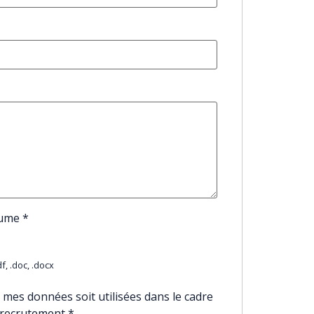
sume
*
f, .doc, .docx
 mes données soit utilisées dans le cadre
 recrutement
*