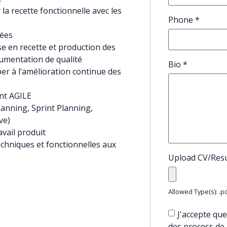
 la recette fonctionnelle avec les
Phone
*
tées
ise en recette et production des
umentation de qualité
Bio
*
per à l’amélioration continue des
nt AGILE
lanning, Sprint Planning,
ve)
avail produit
chniques et fonctionnelles aux
Upload CV/Re
Allowed Type(s): .pd
J'accepte que
des process de