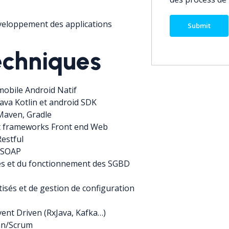
veloppement des applications
echniques
obile Android Natif
ava Kotlin et android SDK
Maven, Gradle
t frameworks Front end Web
estful
/SOAP
es et du fonctionnement des SGBD
isés et de gestion de configuration
ent Driven (RxJava, Kafka…)
an/Scrum