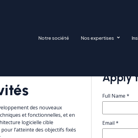
Notre société
Nos expertises
Ins
ANDROID
Apply f
vités
Full Name
*
développement des nouveaux
chniques et fonctionnelles, et en
itecture logicielle cible
Email
*
our l’atteinte des objectifs fixés
t