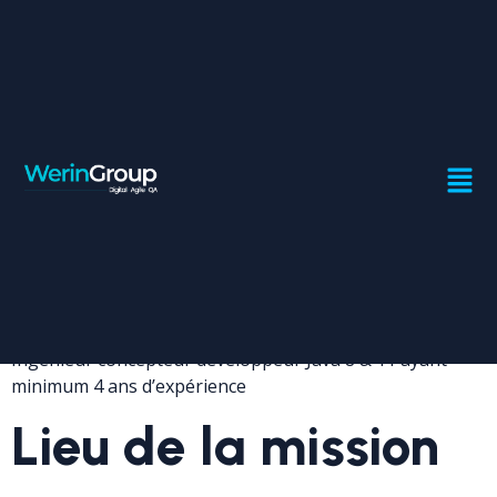
CONSULTANT JAVA
Contrat:
CDI
Profil recherché
Ingénieur concepteur développeur Java 8 & 11 ayant
minimum 4 ans d’expérience
Lieu de la mission