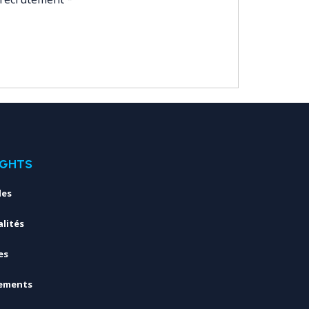
IGHTS
les
lités
es
ements