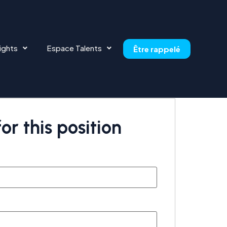
ights
Espace Talents
Être rappelé
or this position