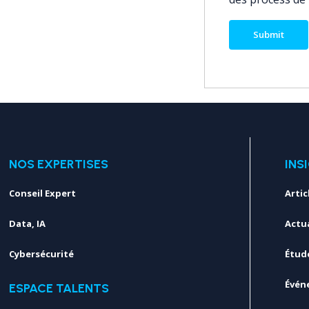
NOS EXPERTISES
INS
Conseil Expert
Artic
Data, IA
Actua
Cybersécurité
Étud
Évén
ESPACE TALENTS