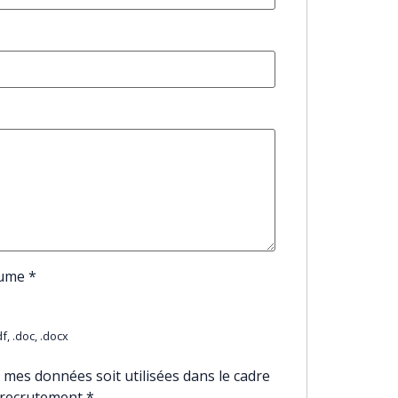
sume
*
f, .doc, .docx
 mes données soit utilisées dans le cadre
 recrutement
*