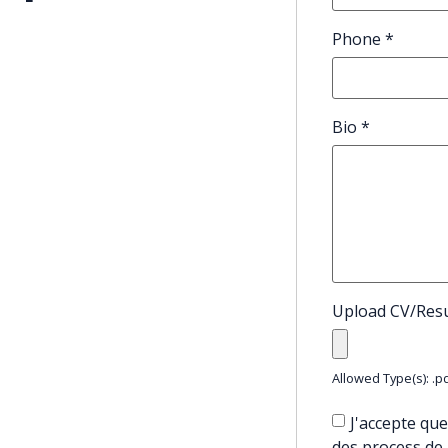
Phone
*
Bio
*
Upload CV/Re
Allowed Type(s): .pd
J'accepte que
des process de