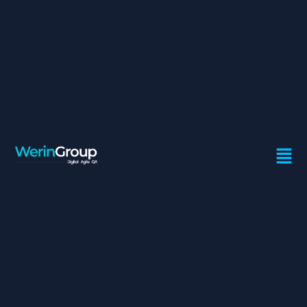
CONSULTANT DOCUBASE
Contrat:
Freelance
Ville:
Casablanca
Profil recherché
7 ans d’expérience technique autour de la solution
Docubase de préférence dans un milieu bancaire
Missions