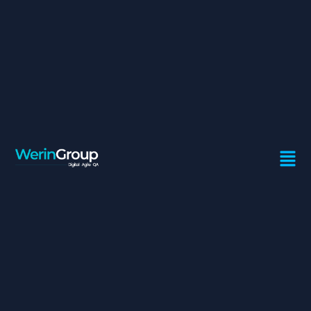
CONSULTANT
CONCEPTION ET
ADMINISTRATION DES
SOLUTIONS ANALYTICS
Contrat:
Freelance
Ville:
Rabat
Développement et maintenance en conditions
opérationnelles de l’infocentre donnant accès à des
données détaillées et exhaustives sur les commandes, le