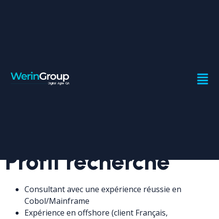
CONSULTANT
COBOL/MAINFRAME
Contrat:
Freelance
Ville:
Casablanca
Profil recherché
Consultant avec une expérience réussie en
Cobol/Mainframe
Expérience en offshore (client Français,