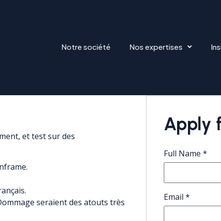
Notre société
Nos expertises
Ins
Apply f
ent, et test sur des
Full Name
*
inframe.
rançais.
Email
*
Dommage seraient des atouts très