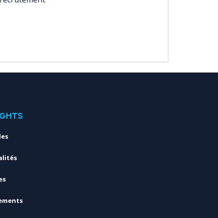
IGHTS
les
lités
es
ements