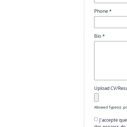
Phone
*
Bio
*
Upload CV/Re
Allowed Type(s): .pd
J'accepte que
des process de