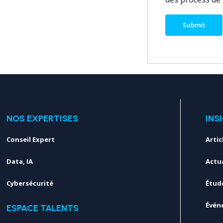
NOS EXPERTISES
INS
Conseil Expert
Artic
Data, IA
Actua
Cybersécurité
Étud
Évén
ESPACE TALENTS