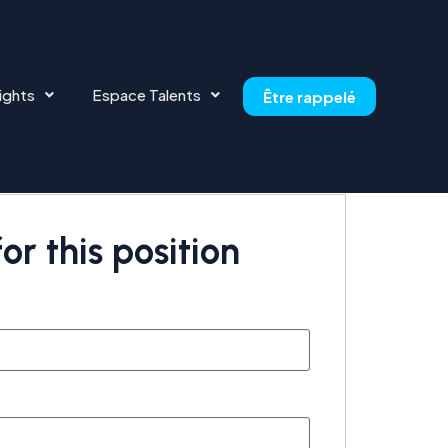
ights
Espace Talents
Être rappelé
or this position