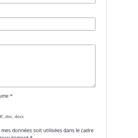
sume
*
f, .doc, .docx
 mes données soit utilisées dans le cadre
 recrutement
*