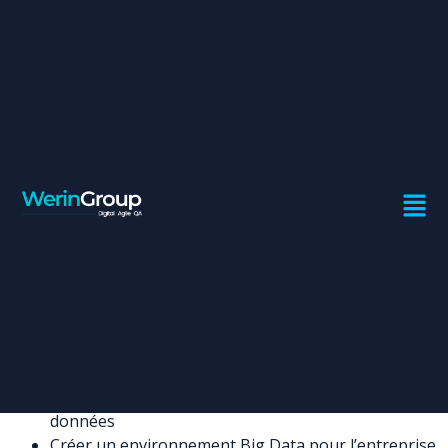
CHIEF DATA OFFICER
Contrat:
CDI
Ville:
Casablanca
Rabat
Missions
Mettre en place une stratégie de l’exploitation des
données et de création de valeur
Mettre en place la gouvernance et la gestion des
données
Créer un environnement Big Data pour l’entreprise