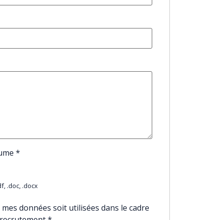
sume
*
f, .doc, .docx
 mes données soit utilisées dans le cadre
 recrutement
*