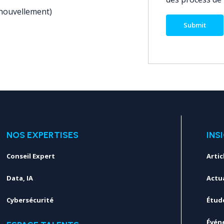
enouvellement)
NOS EXPERTISES
INS
Conseil Expert
Artic
Data, IA
Actua
Cybersécurité
Étud
Évén