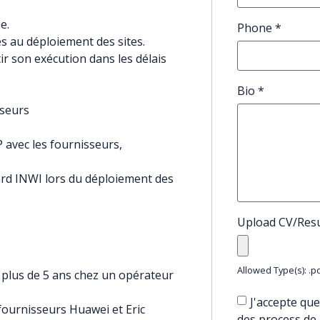
e.
Phone
*
s au déploiement des sites.
ir son exécution dans les délais
Bio
*
sseurs
P avec les fournisseurs,
ard INWI lors du déploiement des
Upload CV/Re
Allowed Type(s): .pd
 plus de 5 ans chez un opérateur
J'accepte que
fournisseurs Huawei et Eric
des process de