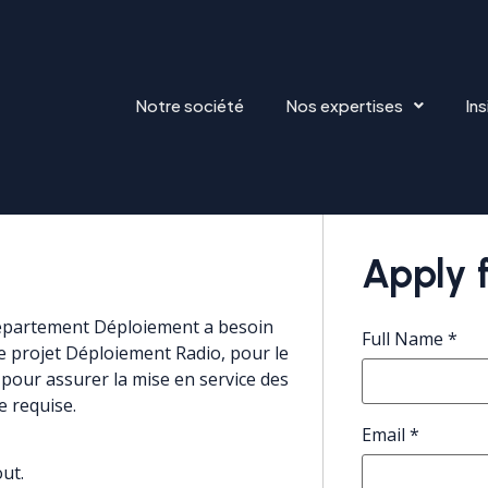
Notre société
Nos expertises
Ins
PLOIEMENT RADIO
Apply f
département Déploiement a besoin
Full Name
*
e projet Déploiement Radio, pour le
io pour assurer la mise en service des
ce requise.
Email
*
ut.