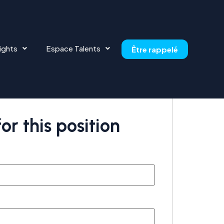
ights
Espace Talents
Être rappelé
or this position