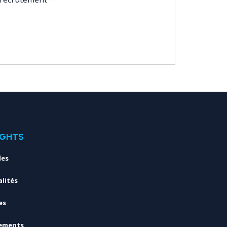
IGHTS
les
lités
es
ements