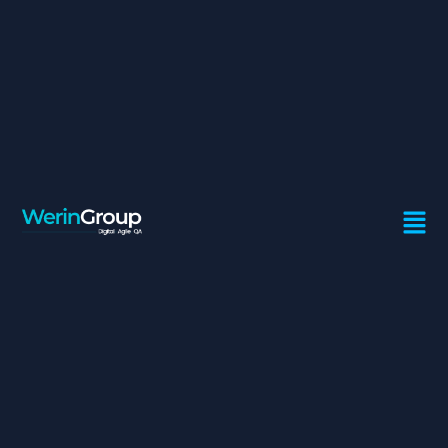
CHEF DE PROJETS MOE
ÉTABLISSEMENT DE
PAIEMENT
Contrat:
Freelance
Ville:
Casablanca
Profil recherché
Ecole d’ingénieurs, école de commerce, master2