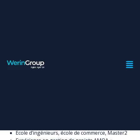
CHEF DE PROJETS MOA
ÉTABLISSEMENT DE
PAIEMENT
Contrat:
Freelance
Ville:
Casablanca
Profil recherché
Ecole d’ingénieurs, école de commerce, Master2