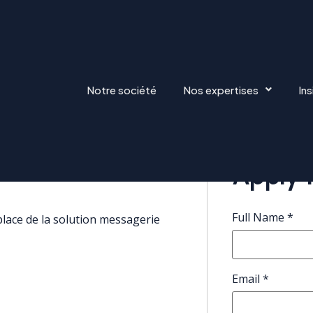
Notre société
Nos expertises
Ins
HNIQUE – CONSULTANT VMWA
Apply f
Full Name
*
lace de la solution messagerie
Email
*