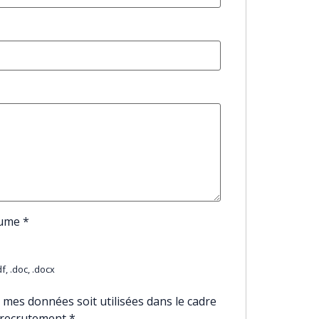
sume
*
f, .doc, .docx
 mes données soit utilisées dans le cadre
 recrutement
*