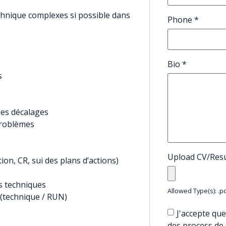
chnique complexes si possible dans
Phone
*
Bio
*
s
les décalages
problèmes
Upload CV/Re
on, CR, sui des plans d’actions)
es techniques
Allowed Type(s): .pd
l (technique / RUN)
J'accepte que
des process de