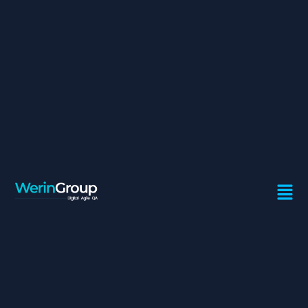
CHEF DE PROJET SIRH
Contrat:
Freelance
Ville:
Casablanca
Mission
• Fournir l’expertise métier SIRH et gestion de paie
• Mener les ateliers de cadrage avec les filiales,
l’architecture et les différentes parties prenantes sur les
projets SIRH
• Etudier le besoin des filiales et leurs fournir le conseil et