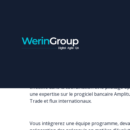
CHEF DE PROJET SÉNI
Contrat:
Freelance
Ville:
Casablanca
Nous recherchons un chef de projet sénior ave
effective dans la coordination et le pilotage o
une expertise sur le progiciel bancaire Amplitud
Trade et flux internationaux.
Vous intègrerez une équipe programme, devan