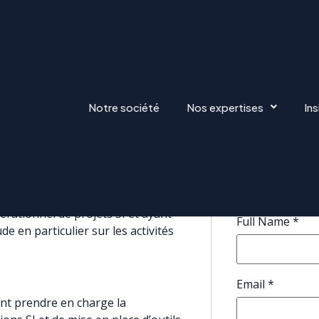
OR OPÉRATIONS
Notre société
Nos expertises
Ins
Apply f
c une expérience significative et
pérationnel de projets SI et ayant
Full Name
*
e en particulier sur les activités
Email
*
t prendre en charge la