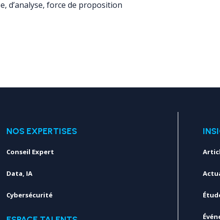
e, d’analyse, force de proposition
NOS EXPERTISES
INS
Conseil Expert
Artic
Data, IA
Actua
Cybersécurité
Étud
Évén
ESPACE TALENTS