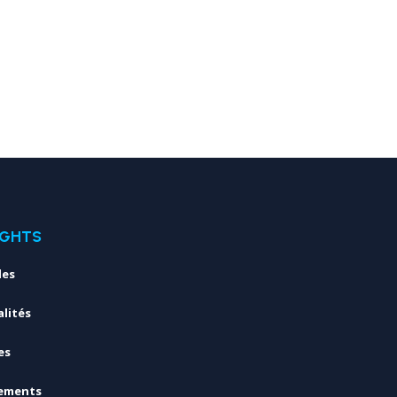
IGHTS
les
lités
es
ements