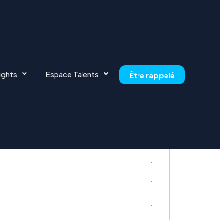
ights
Espace Talents
Être rappelé
or this position