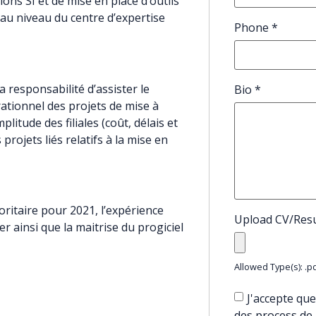
ons SI et de mise en place d’outils
 au niveau du centre d’expertise
Phone
*
a responsabilité d’assister le
Bio
*
ationnel des projets de mise à
litude des filiales (coût, délais et
projets liés relatifs à la mise en
ioritaire pour 2021, l’expérience
Upload CV/Re
er ainsi que la maitrise du progiciel
Allowed Type(s): .pd
J'accepte que
des process de