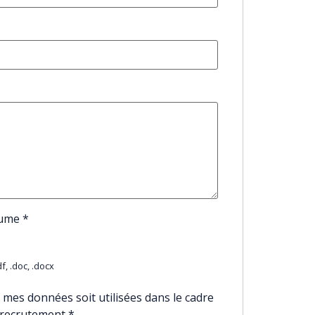
sume
*
f, .doc, .docx
 mes données soit utilisées dans le cadre
 recrutement
*