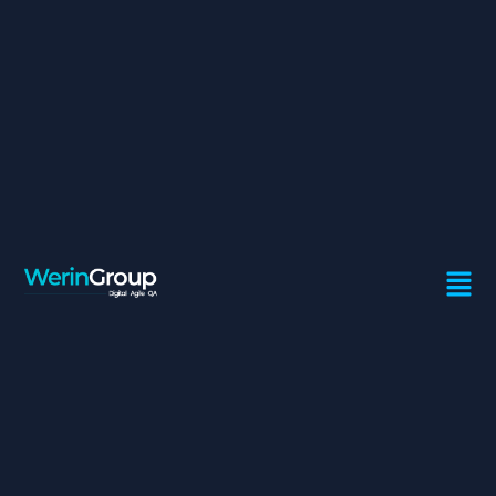
CHEF DE PROJET
MONÉTIQUE SÉNIOR
Contrat:
Freelance
Ville:
Casablanca
Profil recherché
Chef de projet senior (minimum 5 ans d’expériences
en gestion de projets monétiques)