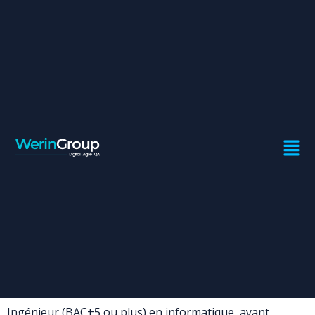
CHEF DE PROJET MOE
RETAIL
Contrat:
Freelance
Ville:
Casablanca
Compétences
générales:
Ingénieur (BAC+5 ou plus) en informatique, ayant