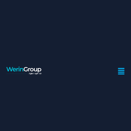
CHEF DE PROJET MOE
INFRASTRUCTURE
Contrat:
Freelance
Ville:
Casablanca
Mission
 Assurer la gestion des projets infrastructure selon les
standards de gestion projet
 Assurer la coordination technique des projets métiers