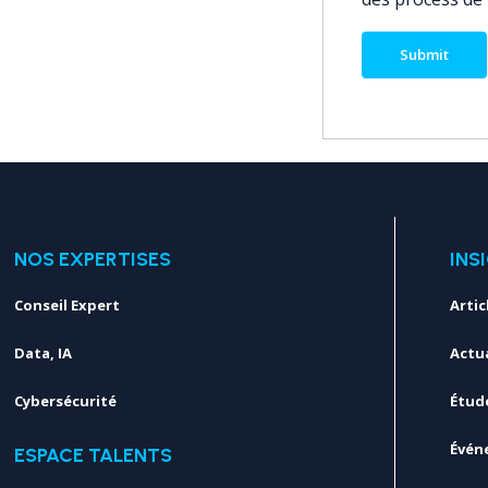
NOS EXPERTISES
INS
Conseil Expert
Artic
Data, IA
Actua
Cybersécurité
Étud
Évén
ESPACE TALENTS