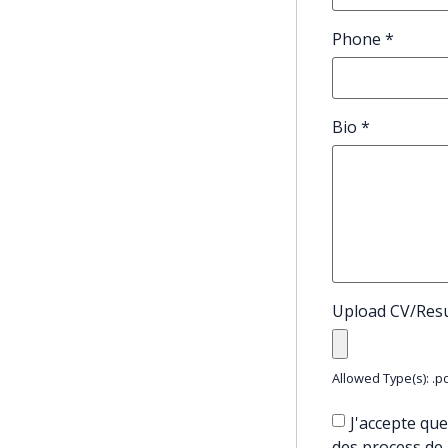
Phone
*
Bio
*
Upload CV/Re
Allowed Type(s): .pd
J'accepte que
des process de