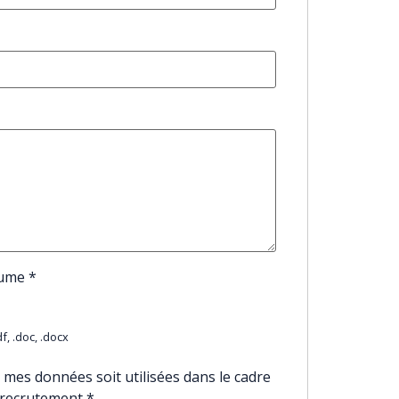
sume
*
f, .doc, .docx
 mes données soit utilisées dans le cadre
 recrutement
*