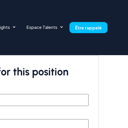
ights
Espace Talents
Être rappelé
or this position