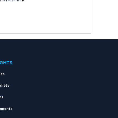
IGHTS
les
lités
es
ements