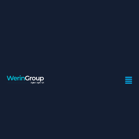
CHEF DE PROJET EXPERT
GED
Contrat:
Freelance
Ville:
Casablanca
L’expert doit notamment, en poursuivant un travail déjà
réalisé :
Inventorier l’existant documentaire
Reprendre, Analyser et le processus cible de
gestion documentaire