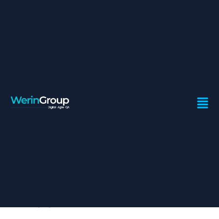
CHEF DE PROJET EXPERT
EN ORGANISATION ET
EXCELLENCE
OPÉRATIONNELLE
Contrat:
Freelance
Ville:
Casablanca
Mission