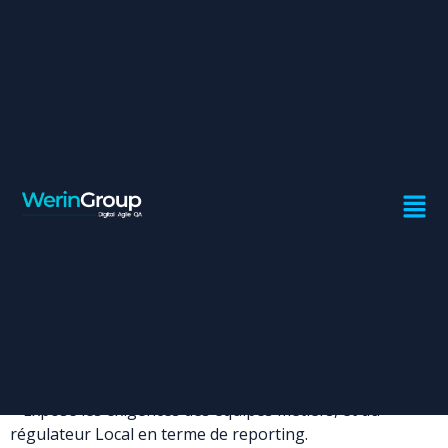
CHEF DE PROJET BUSINESS
OBJECT – DAA
Contrat:
Freelance
Ville:
Casablanca
Rattaché à l’entité COO / SOLUTIONS, le prestataire aura
comme principales activités :
– Coordonne avec les éditeurs, l’équipe projet et l’équipe
Métier.
– Expose les exigences des équipes métiers, et du
régulateur Local en terme de reporting.