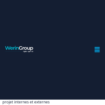
CHEF DE PROJET BANQUE
PARTICIPATIVE
Contrat:
Freelance
Ville:
Casablanca
Mission
 Assurer le pilotage et le suivi du delivery produit
 Gestion de la relation projet avec les différents acteurs
projet internes et externes