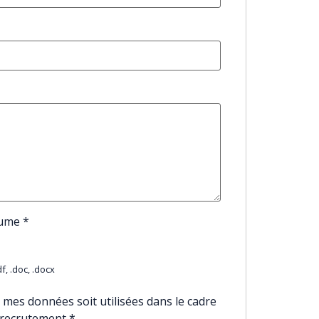
sume
*
f, .doc, .docx
 mes données soit utilisées dans le cadre
 recrutement
*