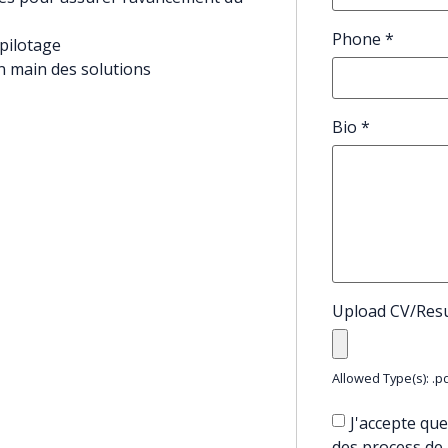
Phone
*
 pilotage
en main des solutions
Bio
*
Upload CV/Re
Allowed Type(s): .pd
J'accepte que
des process de