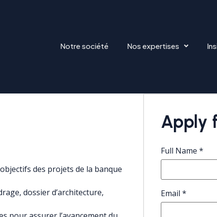
Notre société
Nos expertises
Ins
AIRE
Apply f
Full Name
*
 objectifs des projets de la banque
rage, dossier d’architecture,
Email
*
es pour assurer l’avancement du