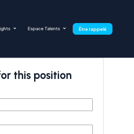
ights
Espace Talents
Être rappelé
or this position