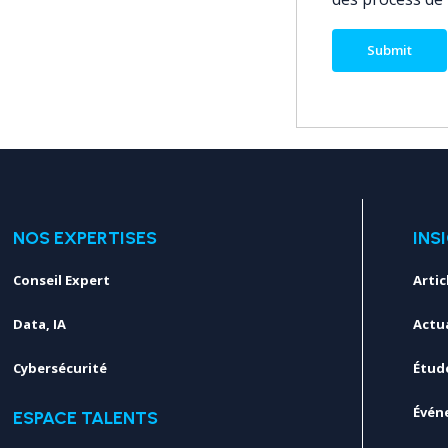
NOS EXPERTISES
INS
Conseil Expert
Artic
Data, IA
Actua
Cybersécurité
Étud
Évén
ESPACE TALENTS