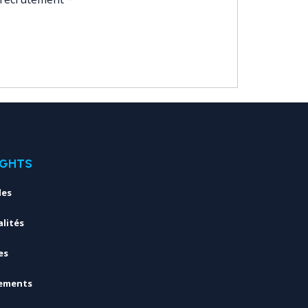
IGHTS
les
lités
es
ements