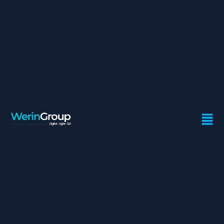
BUSINESS PARTNER
RÉGIONAL
Contrat:
Freelance
Ville:
Casablanca
Missions
Appui des filiales, des Régions et des départements
afin de mettre en œuvre ces missions dans le
domaine des systèmes d’information