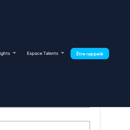
ights
Espace Talents
Être rappelé
or this position