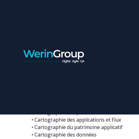
ARCHITECTES APPLIC
Contrat:
Freelance
Ville:
Casablanca
Objetif de renforcer le département « Stratégie
par des architectes afin de renforcer les activi
 Maintenir la connaissance du SI existant
• Cartographie des processus métiers
• Cartographie des applications et Flux
• Cartographie du patrimoine applicatif
• Cartographie des données