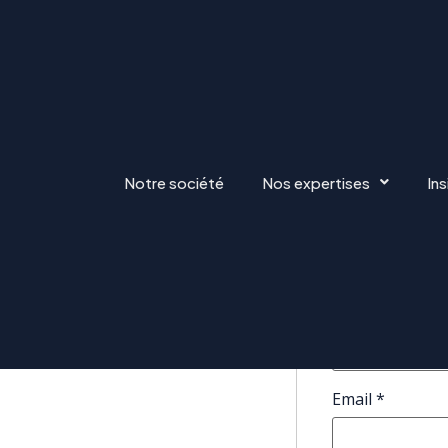
ATIFS/FONCTIONNELS
Notre société
Nos expertises
Ins
Apply f
 IT et Architecture d’entreprise »
tés suivantes :
Full Name
*
Email
*