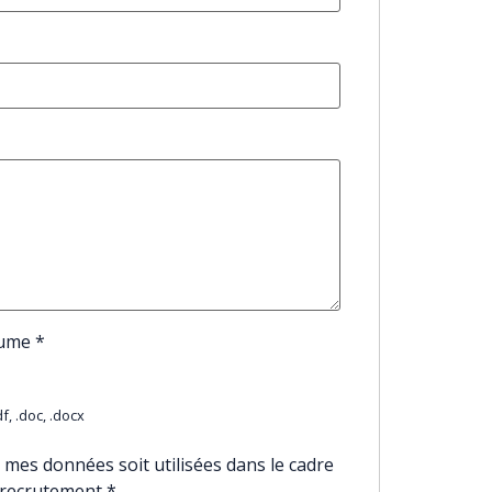
sume
*
f, .doc, .docx
 mes données soit utilisées dans le cadre
 recrutement
*