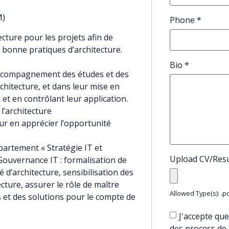
M)
Phone
*
ecture pour les projets afin de
 bonne pratiques d’architecture.
Bio
*
’accompagnement des études et des
chitecture, et dans leur mise en
 et en contrôlant leur application.
l’architecture
our en apprécier l’opportunité
partement « Stratégie IT et
Upload CV/Re
Gouvernance IT : formalisation de
 d’architecture, sensibilisation des
cture, assurer le rôle de maître
Allowed Type(s): .pd
 et des solutions pour le compte de
J'accepte que
des process de