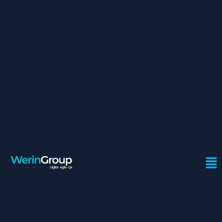
ARCHITECTES
APPLICATIFS/FONCTIONNEL
Contrat:
Freelance
Ville:
Casablanca
Projet de renforcement du département « Stratégie IT et
Architecture d’entreprise » par des architectes afin de
renforcer les activités suivantes :
Maintenir la connaissance du SI existant :
Cartographie des processus métiers