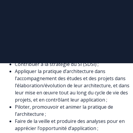
Cartographie des applications et Flux
Cartographie du patrimoine applicatif
Cartographie des données
Cartographie de l’infrastructure technique
Gestion du portefeuille des applications (APM)
Définir et promouvoir les standards d’architecture
pour les projets afin de s’assurer du respect des
normes, standards et bonnes pratiques
d’architecture ;
Contribuer à la stratégie du SI (SDSI) ;
Appliquer la pratique d’architecture dans
l’accompagnement des études et des projets dans
l’élaboration/évolution de leur architecture, et dans
leur mise en œuvre tout au long du cycle de vie des
projets, et en contrôlant leur application ;
Piloter, promouvoir et animer la pratique de
l’architecture ;
Faire de la veille et produire des analyses pour en
apprécier l’opportunité d’application ;