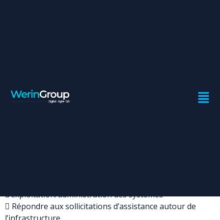
2 DEVOPS
Contrat:
Freelance
Ville:
Casablanca
Mission & Activités:
 Assurer la qualité et la continuité de services des
différentes plateformes.
 Automatiser le déploiement (applicatif mais aussi
infrastructure), ainsi que les tâches courantes
d’exploitation/administration des systèmes
 Répondre aux sollicitations d’assistance autour de
l’infrastructure.