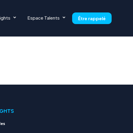
ights
Espace Talents
Être rappelé
IGHTS
les