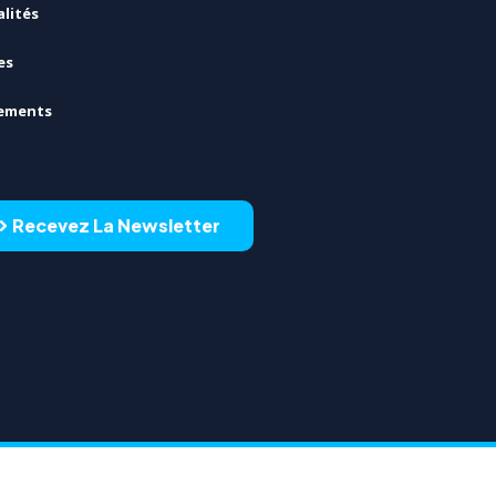
lités
es
ements
Recevez La Newsletter