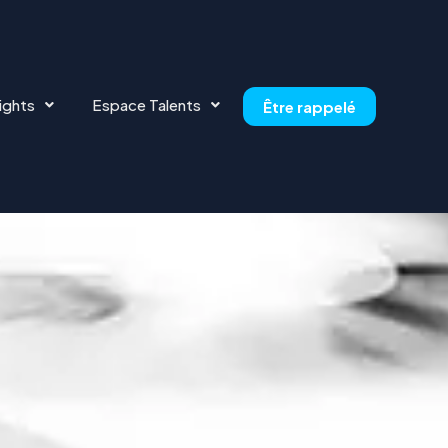
ights
Espace Talents
Être rappelé