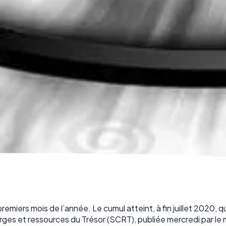
emiers mois de l’année. Le cumul atteint, à fin juillet 2020, q
harges et ressources du Trésor (SCRT), publiée mercredi par le