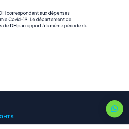
ards DH correspondent aux dépenses
ndémie Covid-19. Le département de
ds de DH par rapport à la même période de
IGHTS
les