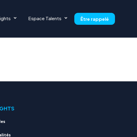
Y
ights
Espace Talents
Être rappelé
IGHTS
les
lités