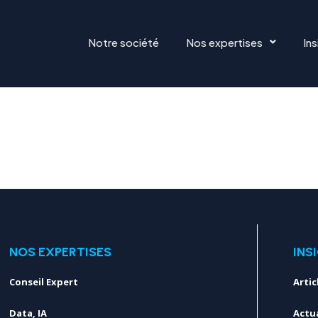
AL_INSIGHT_Y
Notre société
Nos expertises
Ins
NOS EXPERTISES
INS
Conseil Expert
Artic
Data, IA
Actua