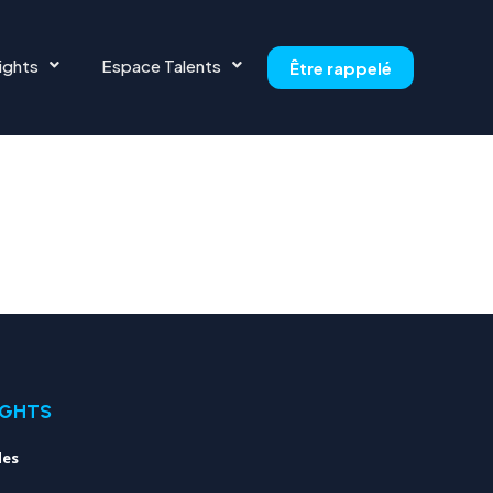
ights
Espace Talents
Être rappelé
IGHTS
les