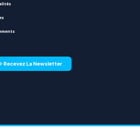
lités
es
ements
Recevez La Newsletter